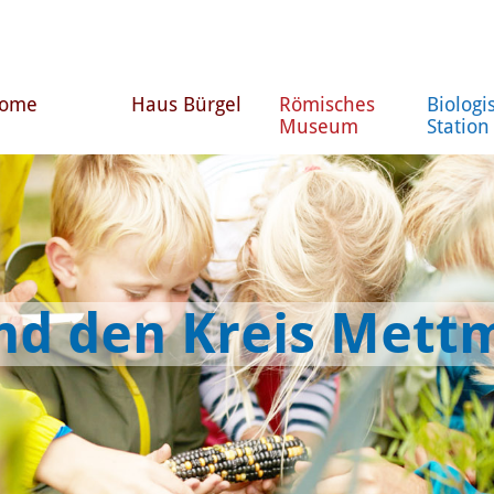
ome
Haus Bürgel
Römisches
Biologi
Museum
Station
und den Kreis Met