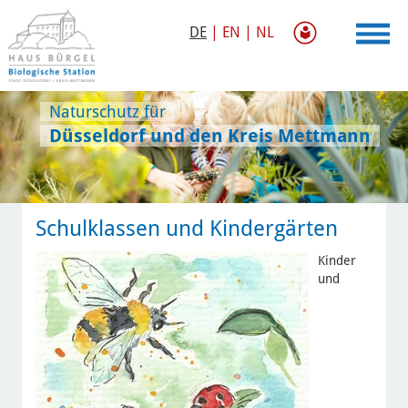
DE
|
EN
|
NL
Naturschutz für
Düsseldorf und den Kreis Mettmann
Schulklassen und Kindergärten
Kinder
und