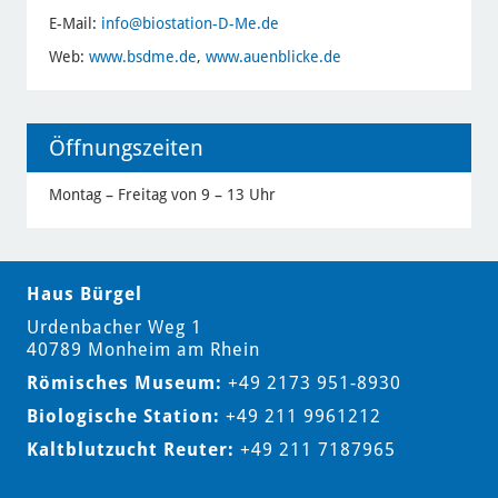
E-Mail:
info
@biostation-D-Me.de
Web:
www.bsdme.de
,
www.auenblicke.de
Öffnungszeiten
Montag – Freitag von 9 – 13 Uhr
Haus Bürgel
Urdenbacher Weg 1
40789 Monheim am Rhein
Römisches Museum:
+49
2173 951-8930
Biologische Station:
+49
211 9961212
Kaltblutzucht Reuter:
+49
211 7187965