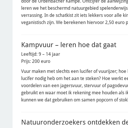
door de Urdenbacher Kämpe. Ontcijfer de aanwijzin
leren we het beschermd natuurgebied spelenderwijs
verrassing. In de schatkist zit iets lekkers voor alle k
veganistisch zijn. We berekenen hiervoor 2,50 euro p
Kampvuur – leren hoe dat gaat
Leeftijd: 9 – 14 jaar
Prijs: 200 euro
Vuur maken met slechts een lucifer of vuurijzer; ho
lucifer nodig heb om het aan te steken? Hoe werkt ee
voordelen van een jagersvuur, stervuur of pagodev
gebruikt en waar moet ik rekening mee houden als 
kunnen we dat gebruiken om samen popcorn of stok
Natuuronderzoekers ontdekken de 