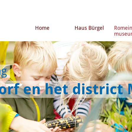
Home
Haus Bürgel
Romein
museu
ng
orf en het distric