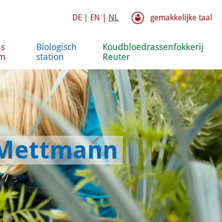
DE
|
EN
|
NL
gemakkelijke taal
s
Biologisch
Koudbloedrassenfokkerij
m
station
Reuter
t Mettmann